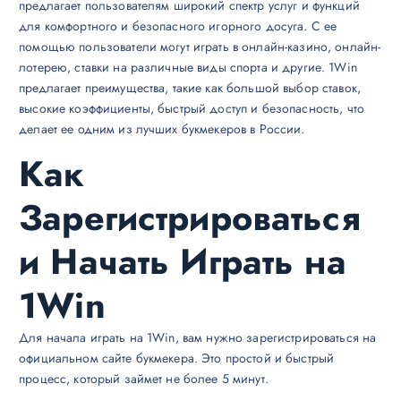
предлагает пользователям широкий спектр услуг и функций
для комфортного и безопасного игорного досуга. С ее
помощью пользователи могут играть в онлайн-казино, онлайн-
лотерею, ставки на различные виды спорта и другие. 1Win
предлагает преимущества, такие как большой выбор ставок,
высокие коэффициенты, быстрый доступ и безопасность, что
делает ее одним из лучших букмекеров в России.
Как
Зарегистрироваться
и Начать Играть на
1Win
Для начала играть на 1Win, вам нужно зарегистрироваться на
официальном сайте букмекера. Это простой и быстрый
процесс, который займет не более 5 минут.