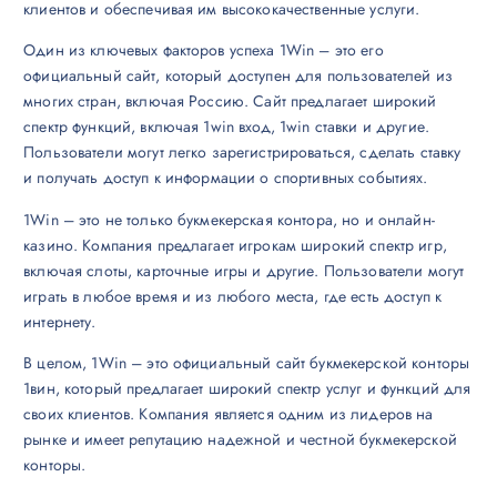
клиентов и обеспечивая им высококачественные услуги.
Один из ключевых факторов успеха 1Win – это его
официальный сайт, который доступен для пользователей из
многих стран, включая Россию. Сайт предлагает широкий
спектр функций, включая 1win вход, 1win ставки и другие.
Пользователи могут легко зарегистрироваться, сделать ставку
и получать доступ к информации о спортивных событиях.
1Win – это не только букмекерская контора, но и онлайн-
казино. Компания предлагает игрокам широкий спектр игр,
включая слоты, карточные игры и другие. Пользователи могут
играть в любое время и из любого места, где есть доступ к
интернету.
В целом, 1Win – это официальный сайт букмекерской конторы
1вин, который предлагает широкий спектр услуг и функций для
своих клиентов. Компания является одним из лидеров на
рынке и имеет репутацию надежной и честной букмекерской
конторы.