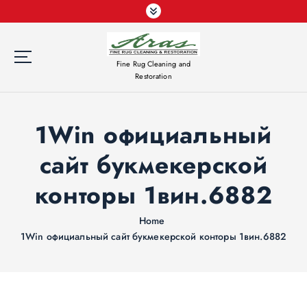
S
k
i
p
Fine Rug Cleaning and
t
Restoration
o
c
o
1Win официальный
n
t
сайт букмекерской
e
n
конторы 1вин.6882
t
Home
1Win официальный сайт букмекерской конторы 1вин.6882