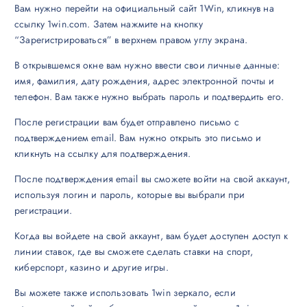
Вам нужно перейти на официальный сайт 1Win, кликнув на
ссылку 1win.com. Затем нажмите на кнопку
“Зарегистрироваться” в верхнем правом углу экрана.
В открывшемся окне вам нужно ввести свои личные данные:
имя, фамилия, дату рождения, адрес электронной почты и
телефон. Вам также нужно выбрать пароль и подтвердить его.
После регистрации вам будет отправлено письмо с
подтверждением email. Вам нужно открыть это письмо и
кликнуть на ссылку для подтверждения.
После подтверждения email вы сможете войти на свой аккаунт,
используя логин и пароль, которые вы выбрали при
регистрации.
Когда вы войдете на свой аккаунт, вам будет доступен доступ к
линии ставок, где вы сможете сделать ставки на спорт,
киберспорт, казино и другие игры.
Вы можете также использовать 1win зеркало, если