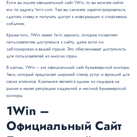
Если вы ищете официальный сайт 1Win, то вы можете найти
его по адресу 1win.com. Там вы сможете зарегистрироваться,
сделать ставку и получить доступ к информации о спортивных
событиях.
Кроме того, 1Win имеет 1win зеркало, которое позволяет
пользователям доступаться к сайту, даже если он
заблокирован в вашей стране. Это обеспечивает доступность
для пользователей из многих стран.
В целом, 1Win – это официальный сайт букмекерской конторы
1вин, который предлагает широкий спектр услуг и функций для
своих клиентов. Компания является одним из лидеров на
рынке и имеет репутацию надежной и честной букмекерской
конторы.
1Win –
Официальный Сайт