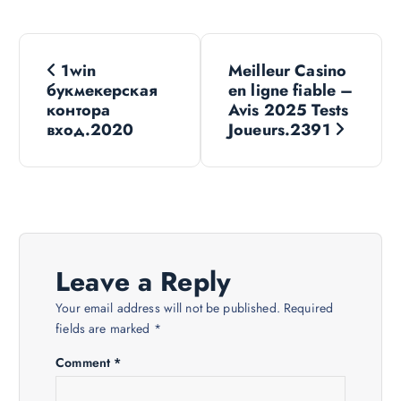
P
1win
Meilleur Casino
o
букмекерская
en ligne fiable –
контора
Avis 2025 Tests
s
вход.2020
Joueurs.2391
t
n
a
Leave a Reply
v
Your email address will not be published.
Required
fields are marked
*
i
Comment
*