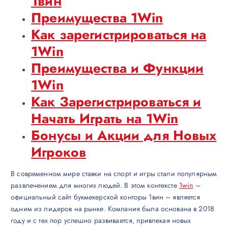
1вин
Преимущества 1Win
Как зарегистрироваться на
1Win
Преимущества и Функции
1Win
Как Зарегистрироваться и
Начать Играть на 1Win
Бонусы и Акции для Новых
Игроков
В современном мире ставки на спорт и игры стали популярным
развлечением для многих людей. В этом контексте
1win
–
официальный сайт букмекерской конторы 1вин – является
одним из лидеров на рынке. Компания была основана в 2018
году и с тех пор успешно развивается, привлекая новых