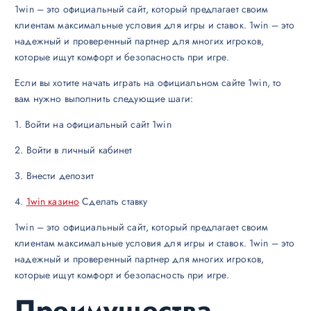
1win – это официальный сайт, который предлагает своим
клиентам максимальные условия для игры и ставок. 1win – это
надежный и проверенный партнер для многих игроков,
которые ищут комфорт и безопасность при игре.
Если вы хотите начать играть на официальном сайте 1win, то
вам нужно выполнить следующие шаги:
1. Войти на официальный сайт 1win
2. Войти в личный кабинет
3. Внести депозит
4.
1win казино
Сделать ставку
1win – это официальный сайт, который предлагает своим
клиентам максимальные условия для игры и ставок. 1win – это
надежный и проверенный партнер для многих игроков,
которые ищут комфорт и безопасность при игре.
Преимущества