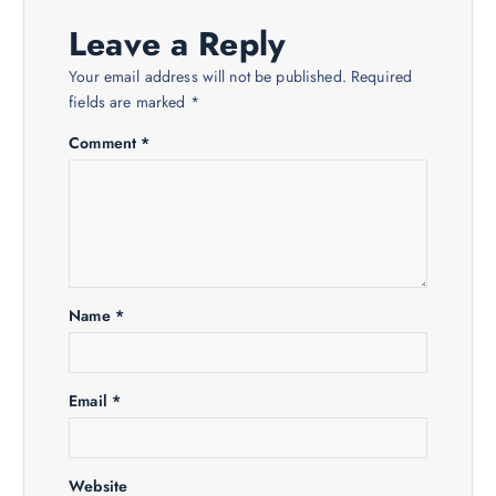
v
Leave a Reply
i
Your email address will not be published.
Required
fields are marked
*
g
Comment
*
a
t
i
Name
*
o
n
Email
*
Website