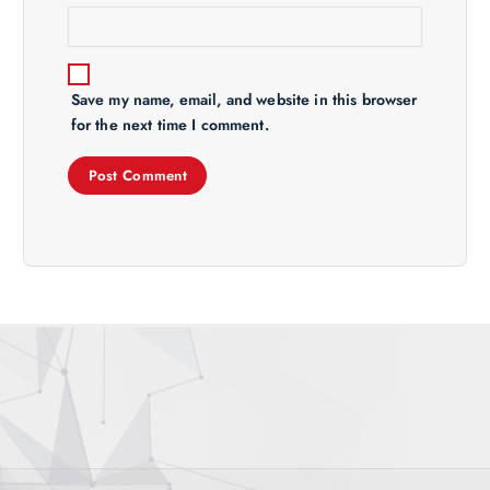
Save my name, email, and website in this browser
for the next time I comment.