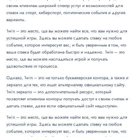
своим клиентам широкий спектр услуг и возможностей для
ставок на спорт, киберспорт, политические события и другие
варианты.
1win – это место, где вы можете найти все, что вам нужно для
успешной игры. Здесь вы можете сделать ставку на любое
событие, которое интересует вас, и быть уверенным в том, что
ваша ставка будет обработана быстро и надежно. 1win – это
место, где вы можете насладиться игрой и получать
удовольствие от процесса.
Однако, 1win – это не только букмекерская контора, а также и
зеркало для тех, кто ищет альтернативу официальному сайту.
1win зеркало – это дополнительный ресурс, который
позволяет клиентам конторы получать доступ к своим счетам и
делать ставки, даже если официальный сайт недоступен.
1win – это место, где вы можете найти все, что вам нужно для
успешной игры. Здесь вы можете сделать ставку на любое
событие, которое интересует вас, и быть уверенным в том, что