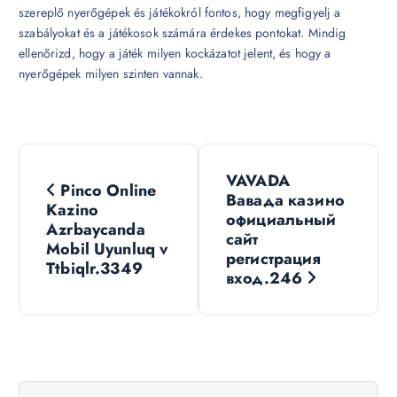
szereplő nyerőgépek és játékokról fontos, hogy megfigyelj a
szabályokat és a játékosok számára érdekes pontokat. Mindig
ellenőrizd, hogy a játék milyen kockázatot jelent, és hogy a
nyerőgépek milyen szinten vannak.
P
VAVADA
Pinco Online
o
Вавада казино
Kazino
официальный
Azrbaycanda
s
сайт
Mobil Uyunluq v
регистрация
Ttbiqlr.3349
вход.246
t
n
a