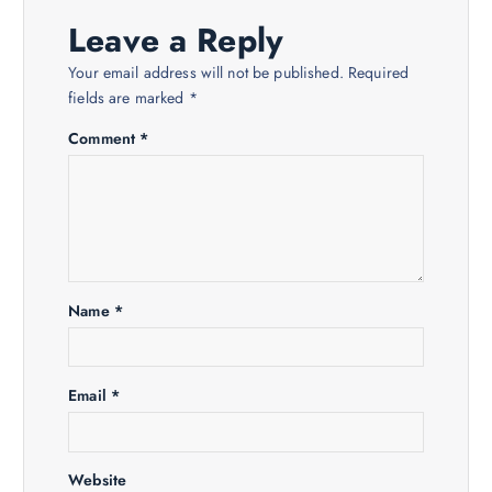
v
Leave a Reply
i
Your email address will not be published.
Required
fields are marked
*
g
Comment
*
a
t
i
Name
*
o
n
Email
*
Website