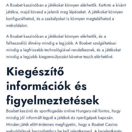
A Boabet kaszinóban a játékokat könnyen elérhetők. Kattints a kívánt
játékra, majd kövesd a jelenik meg lépéseket. A játékokat könnyen
konfigurálhatod, és a szabályokat is könnyen megtalálhatod a
weboldalon.
A Boabet kaszinóban a játékokat könnyen elérhetők, és a
felhasználói élmény mindig a legjobb. A Boabet szolgáltatásai
mindig a legfrissebb technológiával rendelkeznek, és a játékokat
mindig a legjobb kiegyensúlyozást követve teszik elérhetővé.
Kiegészítő
információk és
figyelmeztetések
Boabet kaszinó és sportfogadás online Hungary-nál fontos, hogy
mindig jól informált legyél a játékok és nyerőgépek kapcsán.
Minden játék előtt érdemes megfigyelni, hogy a Boabet Casino
weboldalának használatához be kell jelentkezned. A bejelentkezés