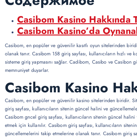
Содержимое
Casibom Kasino Hakkında Te
Casibom Kasino’da Oynanab
Casibom, en popüler ve güvenilir kasıtlı oyun sitelerinden birid
olanak tanır. Casibom 158 giriş sayfası, kullanıcıların hızlı ve k
sisteme giriş yapmasını sağlar. Cadibom, Casibo ve Casibon gibi
memnuniyet duyarlar.
Casibom Kasino Hakk
Casibom, en popüler ve güvenilir kasino sitelerinden biridir. Sit
giriş sayfası, kullanıcıların sitenin güncel halini ve güncellem
Casibom gncel giriş sayfası, kullanıcıların sitenin güncel halin
etmek için kullanılır. Casibom giriş sayfası, kullanıcıların siten
güncellemelerini takip etmelerine olanak tanır. Casibom giriş say