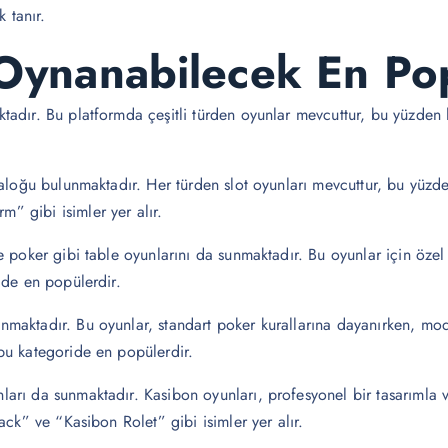
 tanır.
Oynanabilecek En Po
adır. Bu platformda çeşitli türden oyunlar mevcuttur, bu yüzden h
aloğu bulunmaktadır. Her türden slot oyunları mevcuttur, bu yüzden 
 gibi isimler yer alır.
e poker gibi table oyunlarını da sunmaktadır. Bu oyunlar için öze
ide en popülerdir.
aktadır. Bu oyunlar, standart poker kurallarına dayanırken, modern
bu kategoride en popülerdir.
rı da sunmaktadır. Kasibon oyunları, profesyonel bir tasarımla ve 
ck” ve “Kasibon Rolet” gibi isimler yer alır.