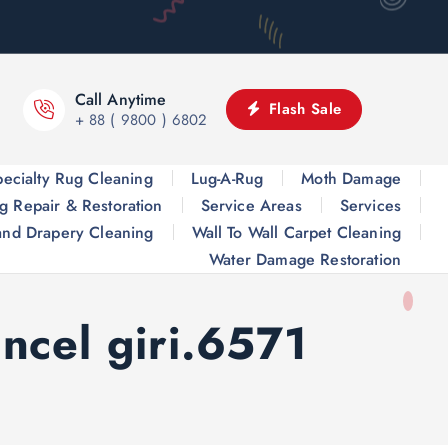
Call Anytime
Flash Sale
+ 88 ( 9800 ) 6802
Specialty Rug Cleaning
Lug-A-Rug
Moth Damage
g Repair & Restoration
Service Areas
Services
and Drapery Cleaning
Wall To Wall Carpet Cleaning
Water Damage Restoration
ncel giri.6571