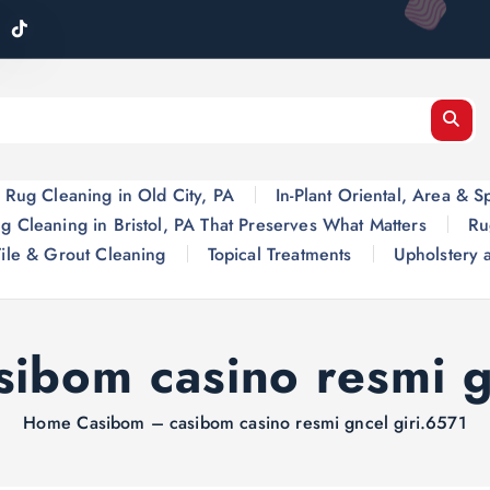
 Rug Cleaning in Old City, PA
In-Plant Oriental, Area & 
g Cleaning in Bristol, PA That Preserves What Matters
Ru
Tile & Grout Cleaning
Topical Treatments
Upholstery 
ibom casino resmi g
Home
Casibom – casibom casino resmi gncel giri.6571