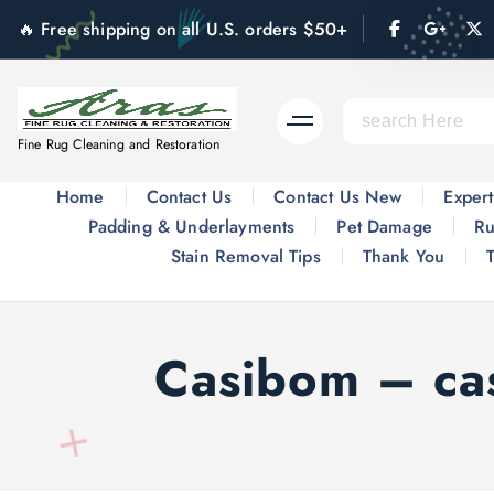
S
🔥 Free shipping on all U.S. orders $50+
k
i
p
S
t
e
Fine Rug Cleaning and Restoration
o
a
c
Home
Contact Us
Contact Us New
Expert
r
o
Padding & Underlayments
Pet Damage
Ru
c
n
Stain Removal Tips
Thank You
h
t
f
e
o
n
r
Casibom – cas
t
: