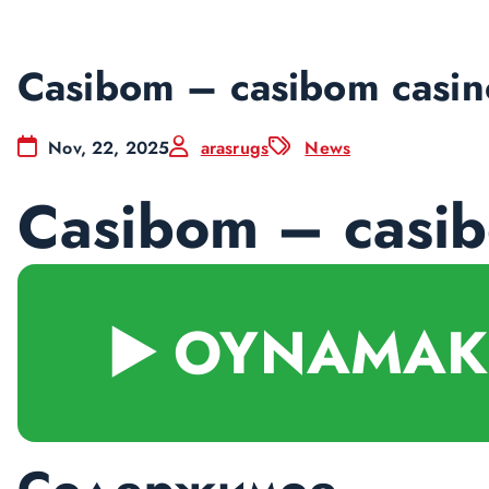
Casibom – casibom casino
Nov, 22, 2025
arasrugs
News
Casibom – casib
▶️ OYNAMAK