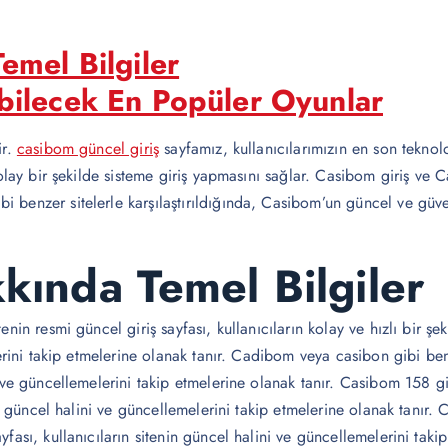
mel Bilgiler
ilecek En Popüler Oyunlar
ir.
casibom güncel giriş
sayfamız, kullanıcılarımızın en son tekno
olay bir şekilde sisteme giriş yapmasını sağlar. Casibom giriş ve Cas
 benzer sitelerle karşılaştırıldığında, Casibom’un güncel ve güven
ında Temel Bilgiler
enin resmi güncel giriş sayfası, kullanıcıların kolay ve hızlı bir 
elerini takip etmelerine olanak tanır. Cadibom veya casibon gibi be
i ve güncellemelerini takip etmelerine olanak tanır. Casibom 158 gir
in güncel halini ve güncellemelerini takip etmelerine olanak tanır. C
fası, kullanıcıların sitenin güncel halini ve güncellemelerini takip