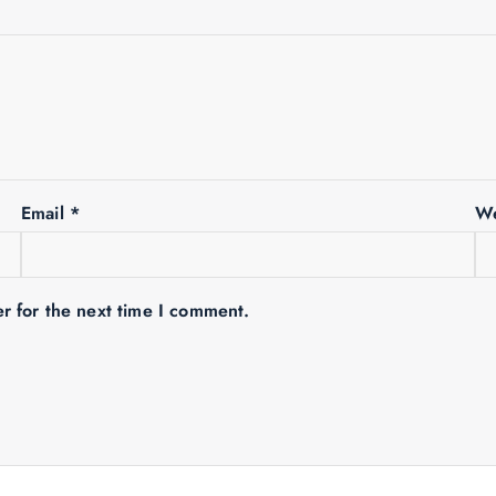
Email
*
We
r for the next time I comment.