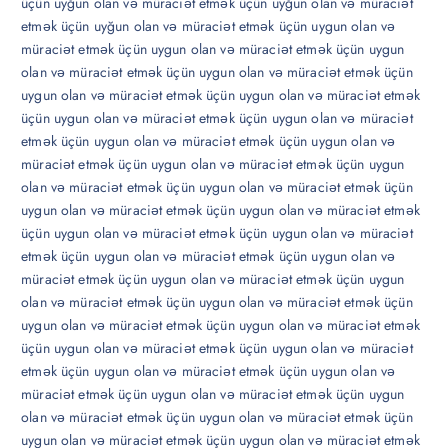
üçün uyğun olan və müraciət etmək üçün uyğun olan və müraciət
etmək üçün uyğun olan və müraciət etmək üçün uygun olan və
müraciət etmək üçün uygun olan və müraciət etmək üçün uygun
olan və müraciət etmək üçün uygun olan və müraciət etmək üçün
uygun olan və müraciət etmək üçün uygun olan və müraciət etmək
üçün uygun olan və müraciət etmək üçün uygun olan və müraciət
etmək üçün uygun olan və müraciət etmək üçün uygun olan və
müraciət etmək üçün uygun olan və müraciət etmək üçün uygun
olan və müraciət etmək üçün uygun olan və müraciət etmək üçün
uygun olan və müraciət etmək üçün uygun olan və müraciət etmək
üçün uygun olan və müraciət etmək üçün uygun olan və müraciət
etmək üçün uygun olan və müraciət etmək üçün uygun olan və
müraciət etmək üçün uygun olan və müraciət etmək üçün uygun
olan və müraciət etmək üçün uygun olan və müraciət etmək üçün
uygun olan və müraciət etmək üçün uygun olan və müraciət etmək
üçün uygun olan və müraciət etmək üçün uygun olan və müraciət
etmək üçün uygun olan və müraciət etmək üçün uygun olan və
müraciət etmək üçün uygun olan və müraciət etmək üçün uygun
olan və müraciət etmək üçün uygun olan və müraciət etmək üçün
uygun olan və müraciət etmək üçün uygun olan və müraciət etmək