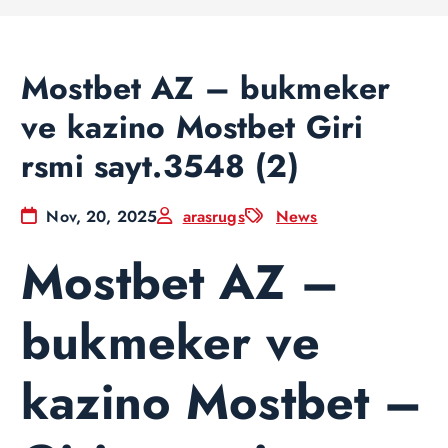
Mostbet AZ – bukmeker
ve kazino Mostbet Giri
rsmi sayt.3548 (2)
Nov, 20, 2025
arasrugs
News
Mostbet AZ –
bukmeker ve
kazino Mostbet –