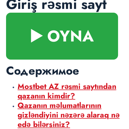
Giriş rəsmi sayt
▶️ OYNA
Содержимое
Mostbet AZ rəsmi saytından
qazanın kimdir?
Qazanın məlumatlarının
gizləndiyini nəzərə alaraq nə
edə bilərsiniz?