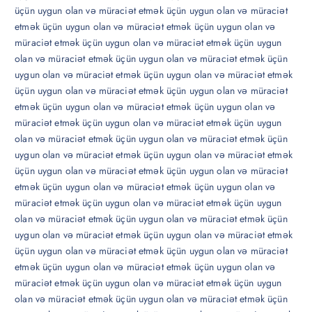
üçün uygun olan və müraciət etmək üçün uygun olan və müraciət
etmək üçün uygun olan və müraciət etmək üçün uygun olan və
müraciət etmək üçün uygun olan və müraciət etmək üçün uygun
olan və müraciət etmək üçün uygun olan və müraciət etmək üçün
uygun olan və müraciət etmək üçün uygun olan və müraciət etmək
üçün uygun olan və müraciət etmək üçün uygun olan və müraciət
etmək üçün uygun olan və müraciət etmək üçün uygun olan və
müraciət etmək üçün uygun olan və müraciət etmək üçün uygun
olan və müraciət etmək üçün uygun olan və müraciət etmək üçün
uygun olan və müraciət etmək üçün uygun olan və müraciət etmək
üçün uygun olan və müraciət etmək üçün uygun olan və müraciət
etmək üçün uygun olan və müraciət etmək üçün uygun olan və
müraciət etmək üçün uygun olan və müraciət etmək üçün uygun
olan və müraciət etmək üçün uygun olan və müraciət etmək üçün
uygun olan və müraciət etmək üçün uygun olan və müraciət etmək
üçün uygun olan və müraciət etmək üçün uygun olan və müraciət
etmək üçün uygun olan və müraciət etmək üçün uygun olan və
müraciət etmək üçün uygun olan və müraciət etmək üçün uygun
olan və müraciət etmək üçün uygun olan və müraciət etmək üçün