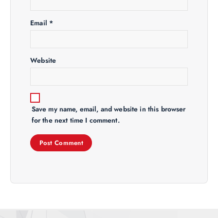
o
n
Email
*
Website
Save my name, email, and website in this browser
for the next time I comment.