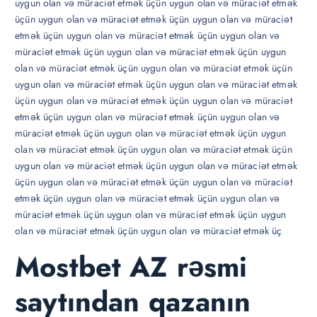
uygun olan və müraciət etmək üçün uygun olan və müraciət etmək
üçün uygun olan və müraciət etmək üçün uygun olan və müraciət
etmək üçün uygun olan və müraciət etmək üçün uygun olan və
müraciət etmək üçün uygun olan və müraciət etmək üçün uygun
olan və müraciət etmək üçün uygun olan və müraciət etmək üçün
uygun olan və müraciət etmək üçün uygun olan və müraciət etmək
üçün uygun olan və müraciət etmək üçün uygun olan və müraciət
etmək üçün uygun olan və müraciət etmək üçün uygun olan və
müraciət etmək üçün uygun olan və müraciət etmək üçün uygun
olan və müraciət etmək üçün uygun olan və müraciət etmək üçün
uygun olan və müraciət etmək üçün uygun olan və müraciət etmək
üçün uygun olan və müraciət etmək üçün uygun olan və müraciət
etmək üçün uygun olan və müraciət etmək üçün uygun olan və
müraciət etmək üçün uygun olan və müraciət etmək üçün uygun
olan və müraciət etmək üçün uygun olan və müraciət etmək üç
Mostbet AZ rəsmi
saytından qazanın