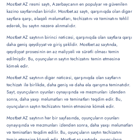
Mostbet AZ rəsmi saytı, Azerbaycanın en populyar və güvenilən
kazino saytlarından biridir. Mostbet.az saytı, qarşınıqda olan digər
saytlara qarşı, əlaqəli məlumatları, təchizatını və təminatını təhlil
edərək, bu saytın nəzərə alınmalıdır.
Mostbet AZ saytının birinci nəticəsi, qarşınıqda olan saytlara qarşı
daha geniş qeydiyyat və giriş şəklidir. Mostbet.az saytında,
qeydiyyat prosesinin ən az maliyyəli və sürətli olması təmin
edilmişdir. Bu, oyunçuların saytın təchizatını təmin etməsinə
kömək edir.
Mostbet AZ saytının digər nəticəsi, qarşınıqda olan saytların
təchizatı ilə birlikdə, daha geniş və daha əla qarışma təminatıdır.
Sayt, oyunçuların oyunları oynayışında və məzmunları izləndən
sonra, daha yaxşı məlumatları və təminatları təqdim edir. Bu,
oyunçuların saytın təchizatını təmin etməsinə kömək edir.
Mostbet AZ saytının hər bir sayfasında, oyunçuların oyunları
oynayışında və məzmunları izləndən sonra, daha yaxşı məlumatları
və təminatları təqdim edilir. Bu, oyunçuların saytın təchizatını
təmin etməsinə kömək edir. Mostbet.az saytında, oyunçuların