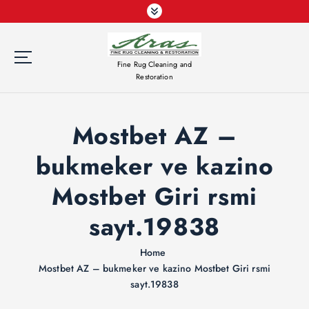
S
k
i
p
Fine Rug Cleaning and
t
Restoration
o
c
o
Mostbet AZ –
n
t
bukmeker ve kazino
e
n
Mostbet Giri rsmi
t
sayt.19838
Home
Mostbet AZ – bukmeker ve kazino Mostbet Giri rsmi
sayt.19838