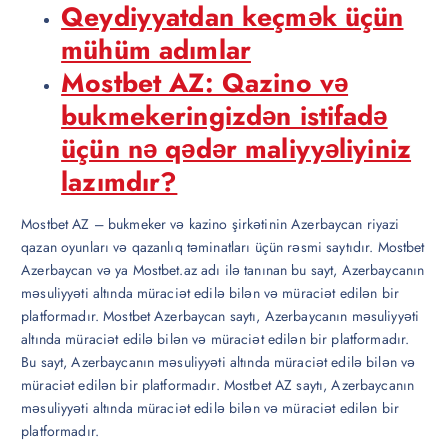
Qeydiyyatdan keçmək üçün
mühüm adımlar
Mostbet AZ: Qazino və
bukmekeringizdən istifadə
üçün nə qədər maliyyəliyiniz
lazımdır?
Mostbet AZ – bukmeker və kazino şirkətinin Azerbaycan riyazi
qazan oyunları və qazanlıq təminatları üçün rəsmi saytıdır. Mostbet
Azerbaycan və ya Mostbet.az adı ilə tanınan bu sayt, Azerbaycanın
məsuliyyəti altında müraciət edilə bilən və müraciət edilən bir
platformadır. Mostbet Azerbaycan saytı, Azerbaycanın məsuliyyəti
altında müraciət edilə bilən və müraciət edilən bir platformadır.
Bu sayt, Azerbaycanın məsuliyyəti altında müraciət edilə bilən və
müraciət edilən bir platformadır. Mostbet AZ saytı, Azerbaycanın
məsuliyyəti altında müraciət edilə bilən və müraciət edilən bir
platformadır.