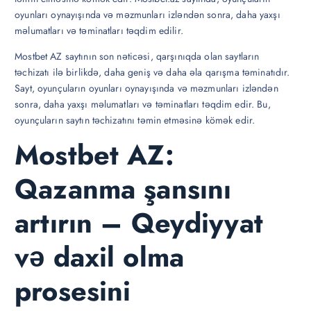
oyunları oynayışında və məzmunları izləndən sonra, daha yaxşı
məlumatları və təminatları təqdim edilir.
Mostbet AZ saytının son nəticəsi, qarşınıqda olan saytların
təchizatı ilə birlikdə, daha geniş və daha əla qarışma təminatıdır.
Sayt, oyunçuların oyunları oynayışında və məzmunları izləndən
sonra, daha yaxşı məlumatları və təminatları təqdim edir. Bu,
oyunçuların saytın təchizatını təmin etməsinə kömək edir.
Mostbet AZ:
Qazanma şansını
artırın – Qeydiyyat
və daxil olma
prosesini