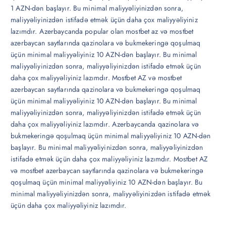
1 AZN-dən başlayır. Bu minimal maliyyəliyinizdən sonra,
maliyyəliyinizdən istifadə etmək üçün daha çox maliyyəliyiniz
lazımdır. Azerbaycanda popular olan mostbet az və mostbet
azerbaycan saytlarında qazinolara və bukmekeringə qoşulmaq
üçün minimal maliyyəliyiniz 10 AZN-dən başlayır. Bu minimal
maliyyəliyinizdən sonra, maliyyəliyinizdən istifadə etmək üçün
daha çox maliyyəliyiniz lazımdır. Mostbet AZ və mostbet
azerbaycan saytlarında qazinolara və bukmekeringə qoşulmaq
üçün minimal maliyyəliyiniz 10 AZN-dən başlayır. Bu minimal
maliyyəliyinizdən sonra, maliyyəliyinizdən istifadə etmək üçün
daha çox maliyyəliyiniz lazımdır. Azerbaycanda qazinolara və
bukmekeringə qoşulmaq üçün minimal maliyyəliyiniz 10 AZN-dən
başlayır. Bu minimal maliyyəliyinizdən sonra, maliyyəliyinizdən
istifadə etmək üçün daha çox maliyyəliyiniz lazımdır. Mostbet AZ
və mostbet azerbaycan saytlarında qazinolara və bukmekeringə
qoşulmaq üçün minimal maliyyəliyiniz 10 AZN-dən başlayır. Bu
minimal maliyyəliyinizdən sonra, maliyyəliyinizdən istifadə etmək
üçün daha çox maliyyəliyiniz lazımdır.