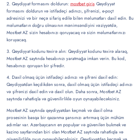
2. Qeydiyyat formasını doldurun:
mostbet giriş
Qeydiyyat
formasını doldurun və istifadəçi adınızı, şifrənizi, e-poçt
adresinizi və bir neçə sifariş edilə bilən məlumatları daxil edin. Bu
məlumatların doğru olmasının mənimsəndiyini vəziyyətdə,
Mostbet AZ sizin hesabınızı qoruyacaq və sizin məlumatlarınızı
koruyacaq.
3. Qeydiyyat kodunu təxirə alın: Qeydiyyat kodunu təxirə alaraq,
Mostbet AZ saytında hesabınızı yaratmağa imkan verin. Bu kod,
hesabınızı qoruyan bir şifredir.
4. Daxil olmaq üçün istifadəçi adınızı və şifrəni daxil edin:
Qeydiyyatdan keçdikdən sonra, daxil olmaq üçün istifadəçi adınızı
və şifrənizi daxil edin və daxil olun. Daha sonra, Mostbet AZ
saytında rahatlıqla və güvenilirliklə oyun oynayabilecəksiniz.
Mostbet AZ saytında qeydiyyatdan keçmək və daxil olma
prosesinin basqa bir qazanma şansınızı artırmaq üçün mühüm
adımlar var. Azerbaycanın en populyar və güvenilən bukmek ve
kazino saytlarından biri olan Mostbet AZ saytında rahatlıqla və
güvenilirliklə oyun oynayabilecəksiniz. Qeydiyyatdan keçmək və