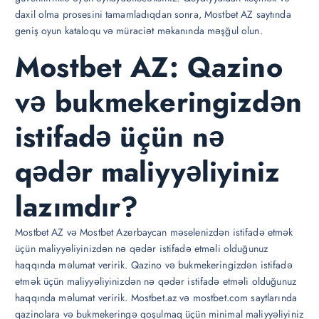
daxil olma prosesini tamamladıqdan sonra, Mostbet AZ saytında
geniş oyun kataloqu və müraciət məkanında məşğul olun.
Mostbet AZ: Qazino
və bukmekeringizdən
istifadə üçün nə
qədər maliyyəliyiniz
lazımdır?
Mostbet AZ və Mostbet Azerbaycan məselenizdən istifadə etmək
üçün maliyyəliyinizdən nə qədər istifadə etməli olduğunuz
haqqında məlumat veririk. Qazino və bukmekeringizdən istifadə
etmək üçün maliyyəliyinizdən nə qədər istifadə etməli olduğunuz
haqqında məlumat veririk. Mostbet.az və mostbet.com saytlarında
qazinolara və bukmekeringə qoşulmaq üçün minimal maliyyəliyiniz