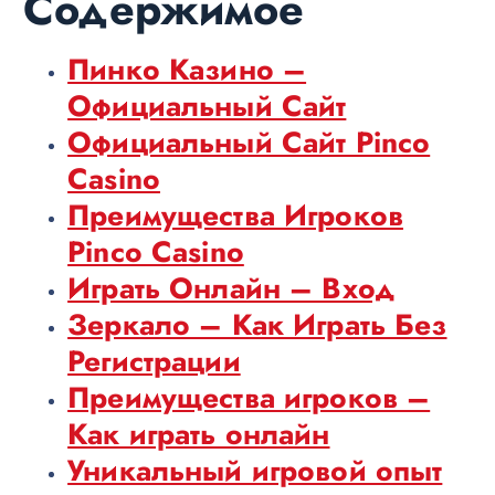
Содержимое
Пинко Казино –
Официальный Сайт
Официальный Сайт Pinco
Casino
Преимущества Игроков
Pinco Casino
Играть Онлайн – Вход
Зеркало – Как Играть Без
Регистрации
Преимущества игроков –
Как играть онлайн
Уникальный игровой опыт