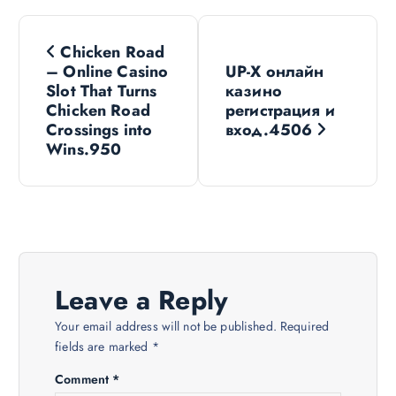
P
Chicken Road
o
– Online Casino
UP-X онлайн
Slot That Turns
казино
s
Chicken Road
регистрация и
Crossings into
вход.4506
Wins.950
t
n
a
v
Leave a Reply
i
Your email address will not be published.
Required
fields are marked
*
g
Comment
*