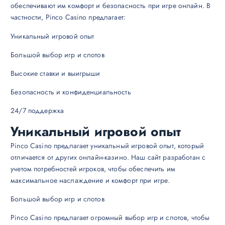
обеспечивают им комфорт и безопасность при игре онлайн. В
частности, Pinco Casino предлагает:
Уникальный игровой опыт
Большой выбор игр и слотов
Высокие ставки и выигрыши
Безопасность и конфиденциальность
24/7 поддержка
Уникальный игровой опыт
Pinco Casino предлагает уникальный игровой опыт, который
отличается от других онлайн-казино. Наш сайт разработан с
учетом потребностей игроков, чтобы обеспечить им
максимальное наслаждение и комфорт при игре.
Большой выбор игр и слотов
Pinco Casino предлагает огромный выбор игр и слотов, чтобы