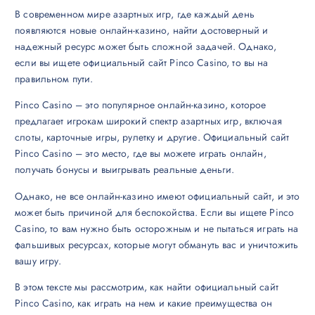
В современном мире азартных игр, где каждый день
появляются новые онлайн-казино, найти достоверный и
надежный ресурс может быть сложной задачей. Однако,
если вы ищете официальный сайт Pinco Casino, то вы на
правильном пути.
Pinco Casino – это популярное онлайн-казино, которое
предлагает игрокам широкий спектр азартных игр, включая
слоты, карточные игры, рулетку и другие. Официальный сайт
Pinco Casino – это место, где вы можете играть онлайн,
получать бонусы и выигрывать реальные деньги.
Однако, не все онлайн-казино имеют официальный сайт, и это
может быть причиной для беспокойства. Если вы ищете Pinco
Casino, то вам нужно быть осторожным и не пытаться играть на
фальшивых ресурсах, которые могут обмануть вас и уничтожить
вашу игру.
В этом тексте мы рассмотрим, как найти официальный сайт
Pinco Casino, как играть на нем и какие преимущества он