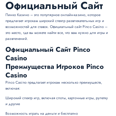
Официальный Сайт
Пинко Казино – это популярное онлайн-казино, которое
предлагает игрокам широкий спектр развлекательных игр и
возможностей для ставок. Официальный сайт Pinco Casino –
это место, где вы можете найти все, что вам нужно для игры и
развлечений.
Официальный Сайт Pinco
Casino
Преимущества Игроков Pinco
Casino
Pinco Casino предлагает игрокам несколько преимуществ,
включая:
Широкий спектр игр, включая слоты, карточные игры, рулетку
и другие
Возможность играть на деньги и бесплатно