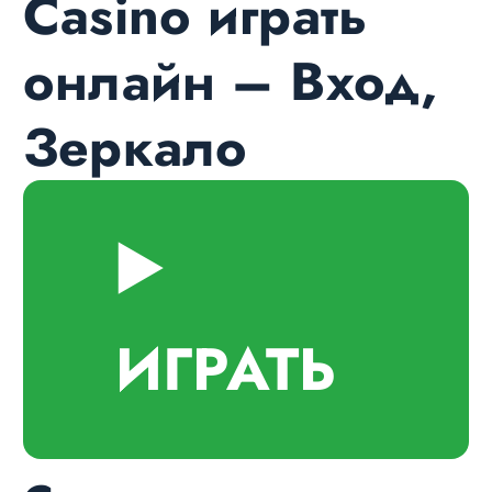
Casino играть
онлайн – Вход,
Зеркало
▶️
ИГРАТЬ