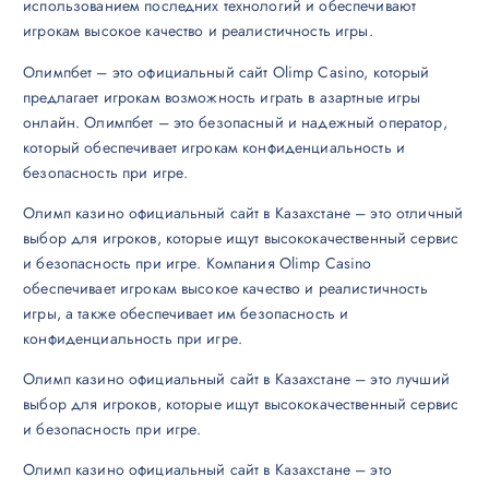
использованием последних технологий и обеспечивают
игрокам высокое качество и реалистичность игры.
Олимпбет – это официальный сайт Olimp Casino, который
предлагает игрокам возможность играть в азартные игры
онлайн. Олимпбет – это безопасный и надежный оператор,
который обеспечивает игрокам конфиденциальность и
безопасность при игре.
Олимп казино официальный сайт в Казахстане – это отличный
выбор для игроков, которые ищут высококачественный сервис
и безопасность при игре. Компания Olimp Casino
обеспечивает игрокам высокое качество и реалистичность
игры, а также обеспечивает им безопасность и
конфиденциальность при игре.
Олимп казино официальный сайт в Казахстане – это лучший
выбор для игроков, которые ищут высококачественный сервис
и безопасность при игре.
Олимп казино официальный сайт в Казахстане – это