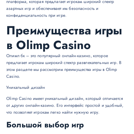
платформа, которая предлагает игрокам широкий спектр
азартных игр и обеспечивает им безопасность и
конфиденциальность при игре.
Преимущества игры
в Olimp Casino
Олимп бк – это популярный онлайн-казино, которое
предлагает игрокам широкий спектр развлекательных игр. В
этом разделе мы рассмотрим преимущества игры в Olimp
Casino.
Уникальный дизайн
Olimp Casino имеет уникальный дизайн, который отличается
от других онлайн-казино. Его интерфейс простой и удобный,
что позволяет игрокам легко найти нужную игру.
Большой выбор игр