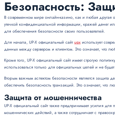
Безопасность: Защ
В современном мире онлайн-казино, как и любая другая он
утечкой конфиденциальной информации, кражей денег или
для обеспечения безопасности своих пользователей.
Для начала, UP-X официальный сайт
upx
использует совре
данных между сервером и клиентом. Это означает, что лю
Кроме того, UP-X официальный сайт имеет строгую политик
использоваться только для официальных целей и не будет
Вторым важным аспектом безопасности является защита ден
обеспечить безопасность транзакций. Это означает, что л
Защита от мошенничества
UP-X официальный сайт также предпринимает усилия для
мошеннических действий, а также сотрудничает с правоо