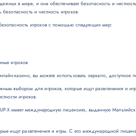
жных в мире, и она обеспечивает безопасность и честность 
 безопасность и честность игроков.
 безопасность игроков с помощью следующих мер:
нные игроков
нлайн-казино, вы можете использовать зеркало, доступное по
дежным выбором для игроков, которые ищут развлечения и 
стности игроков.
как UP-X имеет международную лицензию, выданную Мальтий
торые ищут развлечения и игры. С его международной лицен