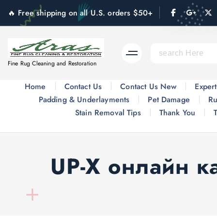
S
🔥 Free shipping on all U.S. orders $50+
k
i
p
S
t
e
Fine Rug Cleaning and Restoration
o
a
c
Home
Contact Us
Contact Us New
Expert
r
o
Padding & Underlayments
Pet Damage
Ru
c
n
Stain Removal Tips
Thank You
h
t
f
e
o
n
r
UP-X онлайн к
t
: