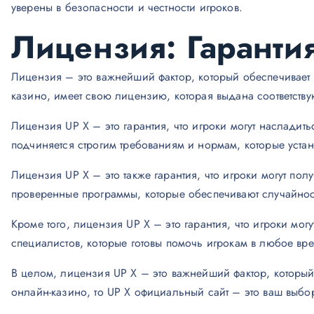
уверены в безопасности и честности игроков.
Лицензия: Гаранти
Лицензия – это важнейший фактор, который обеспечивает 
казино, имеет свою лицензию, которая выдана соответств
Лицензия UP X – это гарантия, что игроки могут насладит
подчиняется строгим требованиям и нормам, которые уст
Лицензия UP X – это также гарантия, что игроки могут пол
проверенные программы, которые обеспечивают случайность
Кроме того, лицензия UP X – это гарантия, что игроки мог
специалистов, которые готовы помочь игрокам в любое вре
В целом, лицензия UP X – это важнейший фактор, который
онлайн-казино, то UP X официальный сайт – это ваш выбо