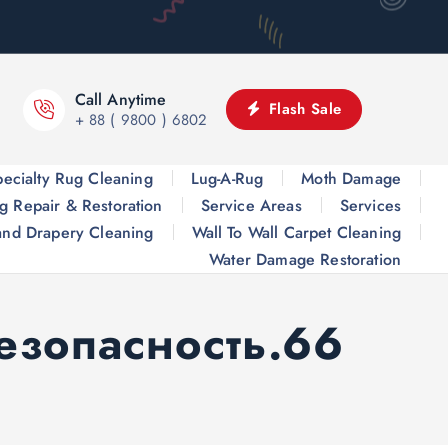
Call Anytime
Flash Sale
+ 88 ( 9800 ) 6802
Specialty Rug Cleaning
Lug-A-Rug
Moth Damage
g Repair & Restoration
Service Areas
Services
and Drapery Cleaning
Wall To Wall Carpet Cleaning
Water Damage Restoration
езопасность.66