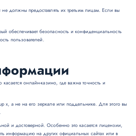
не должны предоставлять их третьим лицам. Если вы
орый обеспечивает безопасность и конфиденциальность
ость пользователей.
Информации
касается онлайн-казино, где важна точность и
p x, а не на его зеркале или поддельнике. Для этого вы
.
льной и достоверной. Особенно это касается лицензии,
ить информацию на других официальных сайтах или в