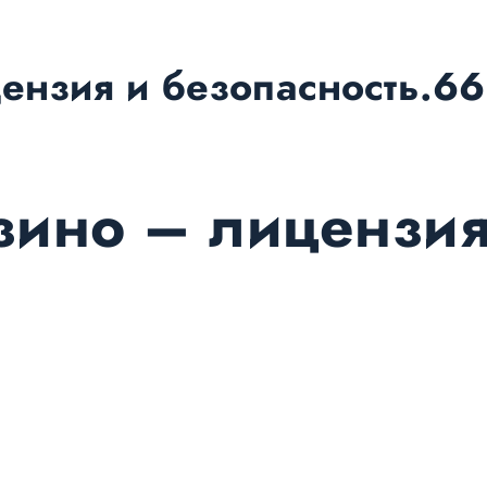
ензия и безопасность.66
зино – лицензия