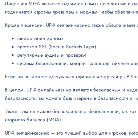
Лицензия MGA является одним из самых престижных и наде
подчиняется строгим правилам и нормам, чтобы обеспечить
Кроме лицензии, UP-X онлайн-казино также обеспечивает
шифрование данных
протокол SSL (Secure Sockets Layer)
регулярные аудиты и проверки
система безопасности, которая защищает личные да
Если вы не можете доступаться официальному сайту UP-X о
В целом, UP-X онлайн-казино является безопасным и на
безопасности, вы можете быть уверены в безопасности и че
Также, вам не нужно беспокоиться о безопасности, так 
игорного бизнеса (MGA).
UP-X онлайн-казино – это лучший выбор для игроков, ко