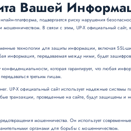
ита Вашей Информа
лайн-платформа, подвергается риску нарушения безопасности
 мошенничеством. В связи с этим, UP-X официальный сайт, 
менные технологии для защиты информации, включая SSL-ши
бая информация, передаваемая между ними, будет зашифрова
у конфиденциальности, которая гарантирует, что любая инфо
 передаваться третьим лицам.
ег. UP-X официальный сайт использует надежные системы плат
юбые транзакции, проведенные на сайте, будут защищены и н
 предотвращения мошенничества. Он использует современны
хранительными органами для борьбы с мошенничеством.