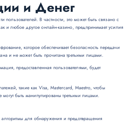
ции и Денег
 пользователей. В частности, это может быть связано с
как и любое другое онлайн-казино, предпринимает усилия
фрование, которое обеспечивает безопасность передачи
на и не может быть прочитана третьими лицами.
рмация, предоставленная пользователями, будет
ежей, такие как Visa, Mastercard, Maestro, чтобы
е могут быть манипулированы третьими лицами.
е алгоритмы для обнаружения и предотвращения