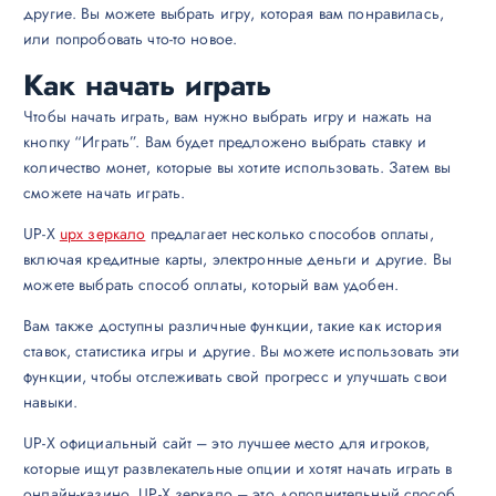
другие. Вы можете выбрать игру, которая вам понравилась,
или попробовать что-то новое.
Как начать играть
Чтобы начать играть, вам нужно выбрать игру и нажать на
кнопку “Играть”. Вам будет предложено выбрать ставку и
количество монет, которые вы хотите использовать. Затем вы
сможете начать играть.
UP-X
upx зеркало
предлагает несколько способов оплаты,
включая кредитные карты, электронные деньги и другие. Вы
можете выбрать способ оплаты, который вам удобен.
Вам также доступны различные функции, такие как история
ставок, статистика игры и другие. Вы можете использовать эти
функции, чтобы отслеживать свой прогресс и улучшать свои
навыки.
UP-X официальный сайт – это лучшее место для игроков,
которые ищут развлекательные опции и хотят начать играть в
онлайн-казино. UP-X зеркало – это дополнительный способ