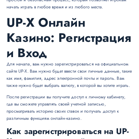
начать играть в любое время и из любого места.
UP-X Онлайн
Казино: Регистрация
и Вход
Для начала, вам нужно зарегистрироваться на официальном
сайте UP-X. Вам нужно будет ввести свои личные данные, такие
как имя, фамилия, адрес электронной почты и пароль. Вам
также нужно будет выбрать валюту, в которой вы хотите играть.
После регистрации вы получите доступ к личному кабинету,
где вы сможете управлять своей учетной записью,
просматривать историю своих ставок и получать доступ к
различным функциям онлайн-казино.
Как зарегистрироваться на UP-