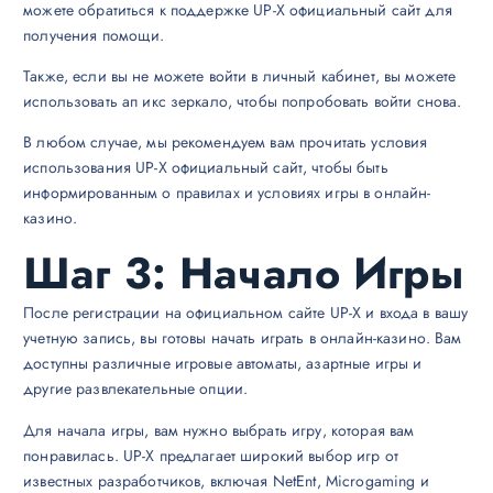
можете обратиться к поддержке UP-X официальный сайт для
получения помощи.
Также, если вы не можете войти в личный кабинет, вы можете
использовать ап икс зеркало, чтобы попробовать войти снова.
В любом случае, мы рекомендуем вам прочитать условия
использования UP-X официальный сайт, чтобы быть
информированным о правилах и условиях игры в онлайн-
казино.
Шаг 3: Начало Игры
После регистрации на официальном сайте UP-X и входа в вашу
учетную запись, вы готовы начать играть в онлайн-казино. Вам
доступны различные игровые автоматы, азартные игры и
другие развлекательные опции.
Для начала игры, вам нужно выбрать игру, которая вам
понравилась. UP-X предлагает широкий выбор игр от
известных разработчиков, включая NetEnt, Microgaming и