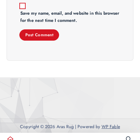
Save my name, email, and website in this browser
for the next time I comment.
Copyright © 2026 Aras Rug | Powered by
WP Fable