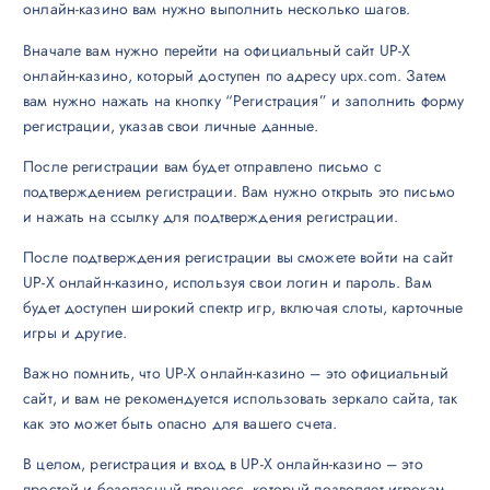
онлайн-казино вам нужно выполнить несколько шагов.
Вначале вам нужно перейти на официальный сайт UP-X
онлайн-казино, который доступен по адресу upx.com. Затем
вам нужно нажать на кнопку “Регистрация” и заполнить форму
регистрации, указав свои личные данные.
После регистрации вам будет отправлено письмо с
подтверждением регистрации. Вам нужно открыть это письмо
и нажать на ссылку для подтверждения регистрации.
После подтверждения регистрации вы сможете войти на сайт
UP-X онлайн-казино, используя свои логин и пароль. Вам
будет доступен широкий спектр игр, включая слоты, карточные
игры и другие.
Важно помнить, что UP-X онлайн-казино – это официальный
сайт, и вам не рекомендуется использовать зеркало сайта, так
как это может быть опасно для вашего счета.
В целом, регистрация и вход в UP-X онлайн-казино – это
простой и безопасный процесс, который позволяет игрокам